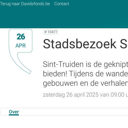
Terug naar Davidsfonds.be
Contact
# 10477
26
Stadsbezoek Si
APR
Zoek:
Zoeken
Sint-Truiden is de geknip
bieden! Tijdens de wand
gebouwen en de verhalen 
zaterdag 26 april 2025 van 09:00 u
Over