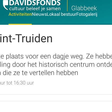
Glabbeek
Activiteiten
Nieuws
Lokaal bestuur
Fotogalerij
nt-Truiden
te plaats voor een dagje weg. Ze hebb
eling door het historisch centrum on
die ze te vertellen hebben
ur tot 16:30 uur