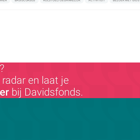
IKER
BASISCURSUS
ROLSTOELTOEGANKELIJK
ACTIVITEIT
BEZOEK MET GIDS
?
radar en laat je
ger
bij Davidsfonds.