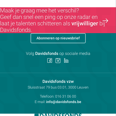
Maak je graag mee het verschil?
Geef dan snel een ping op onze radar en
laat je talenten schitteren als
vrijwilliger
bij
Davidsfonds.
Abonneren op nieuwsbrief
Volg
Davidsfonds
op sociale media
Volg
Volg
Volg
ons
ons
ons
op
op
op
Facebook
Instagram
LinkedIn
Contactpersoon:
Davidsfonds vzw
Adres:
Sluisstraat 79
bus 03.01, 3000
Leuven
Telefoon:
016 31 06 00
E-mail:
info@davidsfonds.be