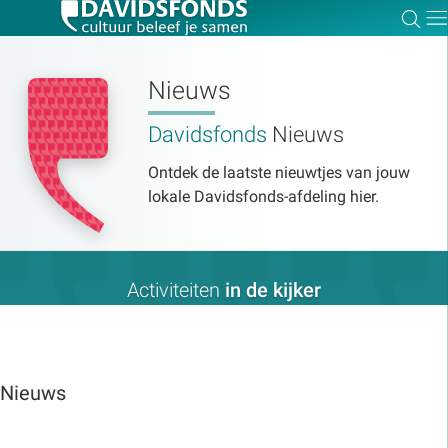
Zoe
Dir
Nieuws
Davidsfonds
Nieuws
Zoek:
Ontdek de laatste nieuwtjes van jouw
lokale Davidsfonds-afdeling hier.
Zoeken
Activiteiten
in de kijker
Nieuws